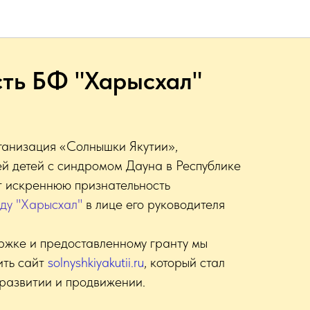
ть БФ "Харысхал"
анизация «Солнышки Якутии»,
й детей с синдромом Дауна в Республике
т искреннюю признательность
нду "Харысхал"
в лице его руководителя
ржке и предоставленному гранту мы
ить сайт
solnyshkiyakutii.ru
, который стал
развитии и продвижении.